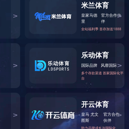
、制药、编织印染、筑
DL立式多级离心泵
TSWA卧式多级离心泵