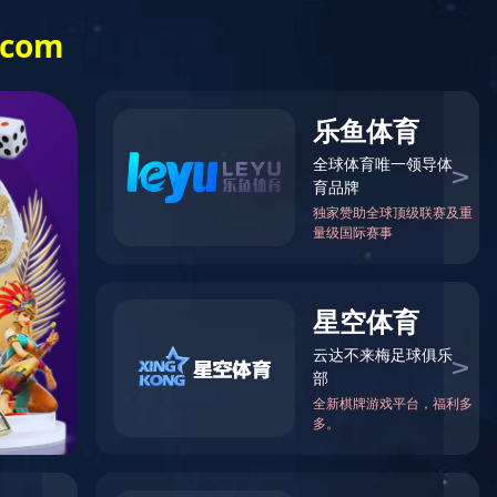
服务热线：
021-56094748
新闻中心
九游（中国）
扫一扫 在手机上阅读
看了又看
九游网页版·官方站入口