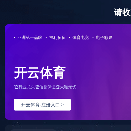
网站首页
公司简介
LQ