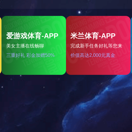
技术精湛、勤勉敬业、诚信廉洁、纪律严明
明：本站部分资讯、图片来源于网络及网友投稿，如有侵权请及时联系客服，我们将尽
ht2019 版权所有：九游网页版·官方站入口
沪ICP备2025111691号-1
沪公网安备 310107
星空网页版
|
好博网页版登录入口
|
开云网页版页面登
|
开云（中国）Kaiy