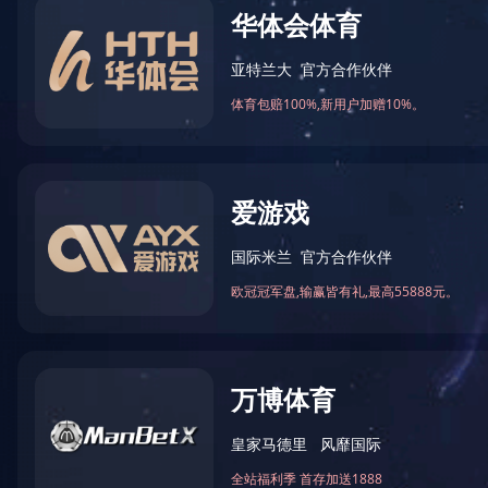
产品概述
在热态下能长期稳定运转无泄漏、无附加冷却
路、食品等各个工业领域，主要用于输送不含固体
产品特点
流量 4.5～400m3/h扬程15～85m，转速2900r/